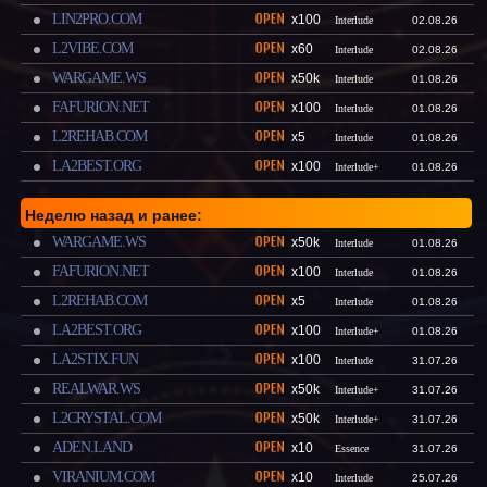
LIN2PRO.COM
x100
Interlude
02.08.26
L2VIBE.COM
x60
Interlude
02.08.26
WARGAME.WS
x50k
Interlude
01.08.26
FAFURION.NET
x100
Interlude
01.08.26
L2REHAB.COM
x5
Interlude
01.08.26
LA2BEST.ORG
x100
Interlude+
01.08.26
Неделю назад и ранее:
WARGAME.WS
x50k
Interlude
01.08.26
FAFURION.NET
x100
Interlude
01.08.26
L2REHAB.COM
x5
Interlude
01.08.26
LA2BEST.ORG
x100
Interlude+
01.08.26
LA2STIX.FUN
x100
Interlude
31.07.26
REALWAR.WS
x50k
Interlude+
31.07.26
L2CRYSTAL.COM
x50k
Interlude+
31.07.26
ADEN.LAND
x10
Essence
31.07.26
VIRANIUM.COM
x10
Interlude
25.07.26