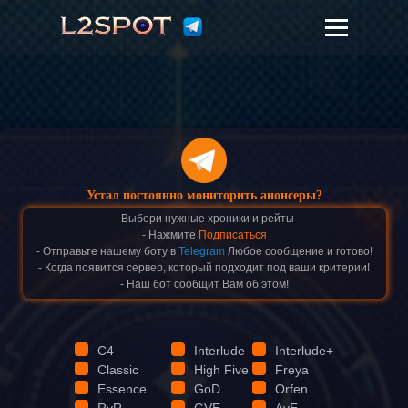
Устал постоянно мониторить анонсеры?
- Выбери нужные хроники и рейты
- Нажмите
Подписаться
- Отправьте нашему боту в
Telegram
Любое сообщение и готово!
- Когда появится сервер, который подходит под ваши критерии!
- Наш бот сообщит Вам об этом!
C4
Interlude
Interlude+
Classic
High Five
Freya
Essence
GoD
Orfen
RvR
GVE
AvE