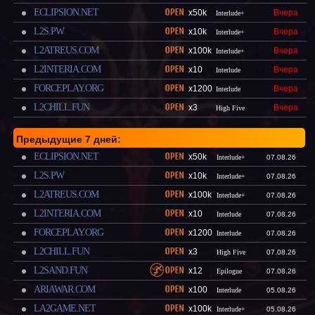
ECLIPSION.NET
x50k
Вчера
Interlude+
L2S.PW
x10k
Вчера
Interlude+
L2ATREUS.COM
x100k
Вчера
Interlude+
L2INTERIA.COM
x10
Вчера
Interlude
FORCEPLAY.ORG
x1200
Вчера
Interlude
L2CHILL.FUN
x3
Вчера
High Five
Предыдущие 7 дней:
ECLIPSION.NET
x50k
Interlude+
07.08.26
L2S.PW
x10k
Interlude+
07.08.26
L2ATREUS.COM
x100k
Interlude+
07.08.26
L2INTERIA.COM
x10
Interlude
07.08.26
FORCEPLAY.ORG
x1200
Interlude
07.08.26
L2CHILL.FUN
x3
High Five
07.08.26
L2SAND.FUN
x12
Epilogue
07.08.26
ARIAWAR.COM
x100
Interlude
05.08.26
LA2GAME.NET
x100k
Interlude+
05.08.26