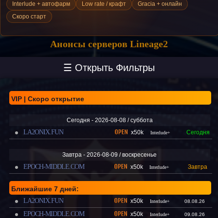
Interlude + автофарм
Low rate / крафт
Gracia + онлайн
Скоро старт
Анонсы серверов Lineage2
☰ Открыть Фильтры
VIP | Скоро открытие
Сегодня - 2026-08-08 / суббота
LA2ONIX.FUN
x50k
Сегодня
Interlude+
Завтра - 2026-08-09 / воскресенье
EPOCH-MIDDLE.COM
x50k
Завтра
Interlude+
Ближайшие 7 дней:
LA2ONIX.FUN
x50k
Interlude+
08.08.26
EPOCH-MIDDLE.COM
x50k
Interlude+
09.08.26