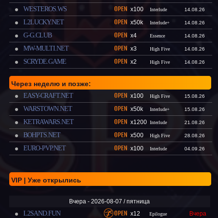
WESTEROS.WS
x100
Interlude
14.08.26
L2LUCKY.NET
x50k
Interlude+
14.08.26
G-G.CLUB
x4
Essence
14.08.26
MW-MULTI.NET
x3
High Five
14.08.26
SCRYDE.GAME
x2
High Five
14.08.26
Через неделю и позже:
EASY-CRAFT.NET
x100
High Five
15.08.26
WARSTOWN.NET
x50k
Interlude+
15.08.26
KETRAWARS.NET
x1200
Interlude
21.08.26
BOHPTS.NET
x500
High Five
28.08.26
EURO-PVP.NET
x100
Interlude
04.09.26
VIP | Уже открылись
Вчера - 2026-08-07 / пятница
L2SAND.FUN
x12
Вчера
Epilogue