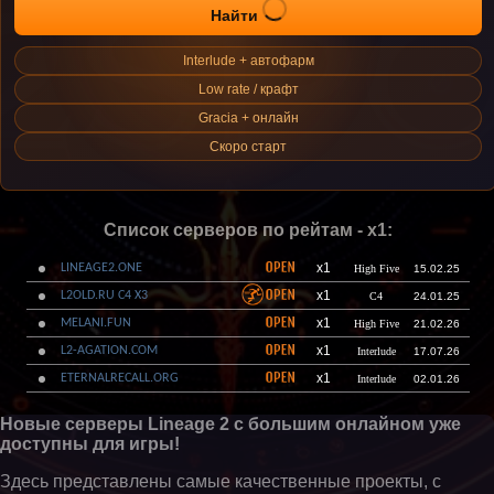
Найти
Interlude + автофарм
Low rate / крафт
Gracia + онлайн
Скоро старт
Список серверов по рейтам - x1:
x1
LINEAGE2.ONE
High Five
15.02.25
x1
L2OLD.RU C4 X3
C4
24.01.25
x1
MELANI.FUN
High Five
21.02.26
x1
L2-AGATION.COM
Interlude
17.07.26
x1
ETERNALRECALL.ORG
Interlude
02.01.26
Новые серверы Lineage 2 с большим онлайном уже
доступны для игры!
Здесь представлены самые качественные проекты, с