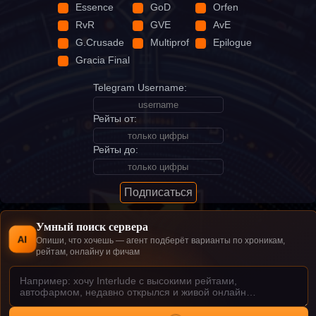
Essence
GoD
Orfen
RvR
GVE
AvE
G.Crusade
Multiprof
Epilogue
Gracia Final
Telegram Username:
Рейты от:
Рейты до:
Подписаться
Умный поиск сервера
AI
Опиши, что хочешь — агент подберёт варианты по хроникам,
рейтам, онлайну и фичам